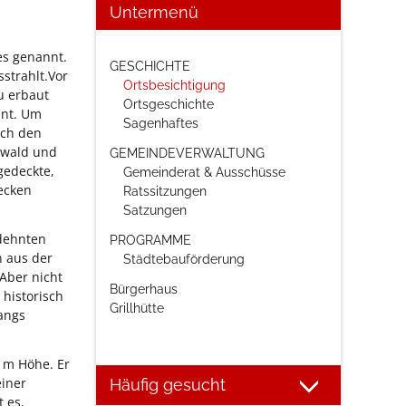
Untermenü
es genannt.
Navigation
GESCHICHTE
strahlt.Vor
überspringen
Ortsbesichtigung
u erbaut
Ortsgeschichte
hnt. Um
Sagenhaftes
rch den
nwald und
GEMEINDEVERWALTUNG
gedeckte,
Gemeinderat & Ausschüsse
ecken
Ratssitzungen
Satzungen
edehnten
PROGRAMME
n aus der
Städtebauförderung
Aber nicht
Bürgerhaus
historisch
Grillhütte
gangs
 m Höhe. Er
einer
Häufig gesucht
 es,