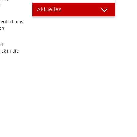
u
Aktuelles
sentlich das
den
nd
ck in die