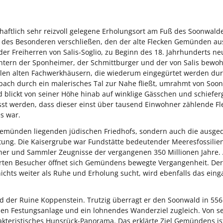
haftlich sehr reizvoll gelegene Erholungsort am Fuß des Soonwald
 des Besonderen verschließen, den der alte Flecken Gemünden aus
er Freiherren von Salis-Soglio, zu Beginn des 18. Jahrhunderts ne
htern der Sponheimer, der Schmittburger und der von Salis bewo
len alten Fachwerkhäusern, die wiederum eingegürtet werden du
ach durch ein malerisches Tal zur Nahe fließt, umrahmt von Soo
d blickt von seiner Höhe hinab auf winklige Gässchen und schiefer
st werden, dass dieser einst über tausend Einwohner zählende Fl
s war.
 Gemünden liegenden jüdischen Friedhofs, sondern auch die ausg
tung. Die Kaisergrube war Fundstätte bedeutender Meeresfossilie
scher und Sammler Zeugnisse der vergangenen 350 Millionen Jahre. 
erten Besucher öffnet sich Gemündens bewegte Vergangenheit. Der 
nichts weiter als Ruhe und Erholung sucht, wird ebenfalls das ein
d der Ruine Koppenstein. Trutzig überragt er den Soonwald in 556
nden Festungsanlage und ein lohnendes Wanderziel zugleich. Von s
akteristisches Hunsrück-Panorama. Das erklärte Ziel Gemündens ist