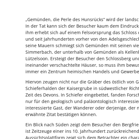
„Gemünden, die Perle des Hunsrücks“ wird der landsc
In der Tat kann sich der Besucher kaum dem Eindruck
ihm erhebt sich auf einem Felsvorsprung das Schloss d
und seit Jahrhunderten vorher von den Adelsgeschlec
seine Mauern schmiegt sich Gemünden mit seinen vie
Simmerbach, der unterhalb von Gemünden als Kellenb
Lützelsoon. Ersteigt der Besucher den Schlossberg un
ineinander verschachtelte Häuser, so muss ihm bewus
immer ein Zentrum heimischen Handels und Gewerbe
Hiervon zeugen nicht nur die Gräber des östlich von
Schieferhalden der Kaisergrube in südwestlicher Rich
Zeit des Devons. In Schiefer eingebettet, fanden For
nur für den geologisch und paläontologisch interessi
interessierte Gast, der Wanderer oder derjenige, der 
erwähnte Zitat bestätigen können.
Ein Blick nach Süden zeigt dem Besucher den Bergfrie
ist Zeitzeuge einer ins 10. Jahrhundert zurückreiche
Aussichtsplattform zeigt sich dem Betrachter ein char